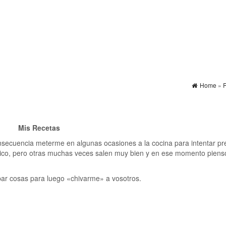
Home
»
R
Mis Recetas
ecuencia meterme en algunas ocasiones a la cocina para intentar pr
blico, pero otras muchas veces salen muy bien y en ese momento piens
obar cosas para luego «chivarme» a vosotros.