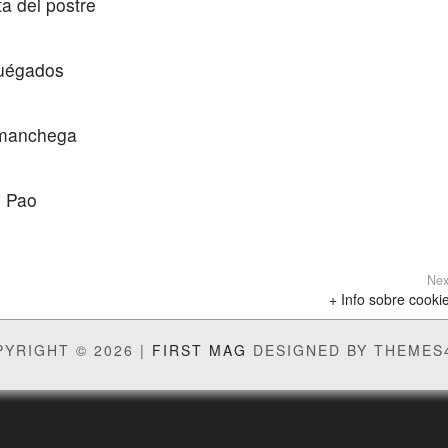
a del postre
nuégados
l manchega
g Pao
Nex
+ Info sobre cooki
YRIGHT © 2026 |
FIRST MAG
DESIGNED BY THEMES