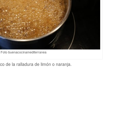
Foto buenacocinamediterranea
o de la ralladura de limón o naranja.