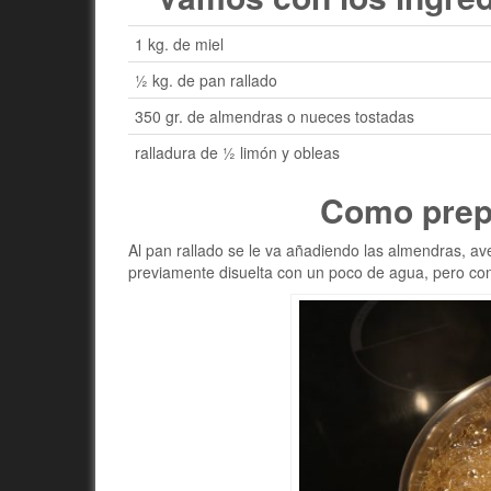
1 kg. de miel
½ kg. de pan rallado
350 gr. de almendras o nueces tostadas
ralladura de ½ limón y obleas
Como prepa
Al pan rallado se le va añadiendo las almendras, ave
previamente disuelta con un poco de agua, pero co