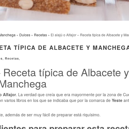
Manchega
»
Dulces
»
Recetas
» El alajú o Alfajor – Receta típica de Albacete y 
ETA TÍPICA DE ALBACETE Y MANCHEG
es
,
Recetas
,
 – Receta típica de Albacete 
Manchega
o Alfajor
. La verdad que creía que era mayormente por la zona de C
n varios libros en los que se indicaba que por la comarca de
Yeste
an
e, además de ser muy fácil de preparar está riquísimo.
ientes para preparar esta recet