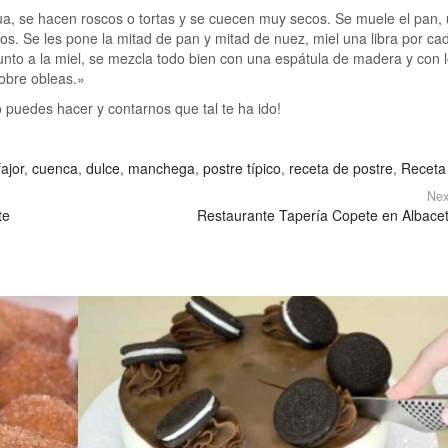
a, se hacen roscos o tortas y se cuecen muy secos. Se muele el pan,
vos. Se les pone la mitad de pan y mitad de nuez, miel una libra por ca
nto a la miel, se mezcla todo bien con una espátula de madera y con 
obre obleas.»
 puedes hacer y contarnos que tal te ha ido!
fajor
,
cuenca
,
dulce
,
manchega
,
postre típico
,
receta de postre
,
Receta 
Nex
te
Restaurante Tapería Copete en Albace