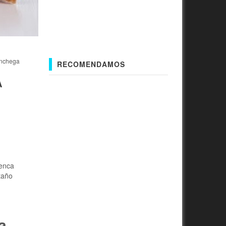
Manchega
RECOMENDAMOS
A
y
uenca
taño
a