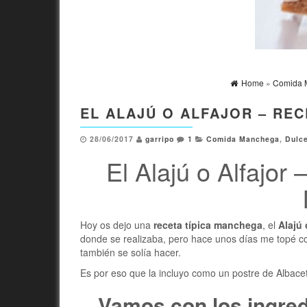
Home
»
Comida 
EL ALAJÚ O ALFAJOR – REC
28/06/2017
garripo
1
Comida Manchega
,
Dulc
El Alajú o Alfajor
Hoy os dejo una
receta típica manchega
, el
Alajú 
donde se realizaba, pero hace unos días me topé co
también se solía hacer.
Es por eso que la incluyo como un postre de Albacet
Vamos con los ingred