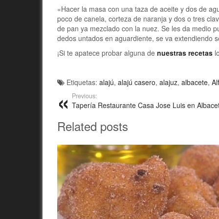
«Hacer la masa con una taza de aceite y dos de agu
poco de canela, corteza de naranja y dos o tres cla
de pan ya mezclado con la nuez. Se les da medio pu
dedos untados en aguardiente, se va extendiendo s
¡Si te apatece probar alguna de
nuestras recetas
lo
Etiquetas:
alajú
,
alajú casero
,
alajuz
,
albacete
,
Al
Previous:
Tapería Restaurante Casa Jose Luis en Albace
Related posts