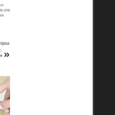
 un
da una
los
típica
t:
te