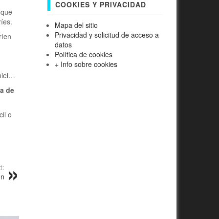
COOKIES Y PRIVACIDAD
 que
ríes.
Mapa del sitio
Privacidad y solicitud de acceso a
ríen
datos
Política de cookies
+ Info sobre cookies
miel…
a de
il o
t:
en