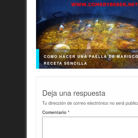
COMO HACER UNA PAELLA DE MARISCO
RECETA SENCILLA
Deja una respuesta
Tu dirección de correo electrónico no será public
Como hacer una Paella de Marisco, Receta se
Paella de Marisco es uno de mis platos prefe
Comentario
*
como tal no podía dejar escapar...