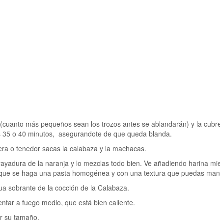
 (cuanto más pequeños sean los trozos antes se ablandarán) y la cubr
os 35 o 40 minutos, asegurandote de que queda blanda.
ra o tenedor sacas la calabaza y la machacas.
a rayadura de la naranja y lo mezclas todo bien. Ve añadiendo harina mi
a que se haga una pasta homogénea y con una textura que puedas man
ua sobrante de la cocción de la Calabaza.
entar a fuego medio, que está bien caliente.
ar su tamaño.