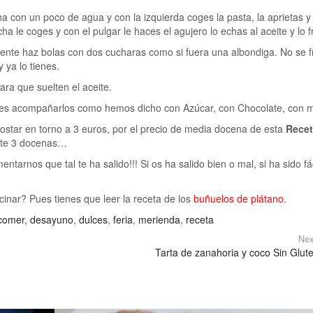
 con un poco de agua y con la izquierda coges la pasta, la aprietas y
cha le coges y con el pulgar le haces el agujero lo echas al aceite y lo f
mente haz bolas con dos cucharas como si fuera una albondiga. No se f
 ya lo tienes.
ra que suelten el aceite.
edes acompañarlos como hemos dicho con Azúcar, con Chocolate, con 
costar en torno a 3 euros, por el precio de media docena de esta
Recet
te 3 docenas…
rnos que tal te ha salido!!! Si os ha salido bien o mal, si ha sido fác
ocinar? Pues tienes que leer la receta de los
buñuelos de plátano
.
comer
,
desayuno
,
dulces
,
feria
,
merienda
,
receta
Nex
Tarta de zanahoria y coco Sin Glut