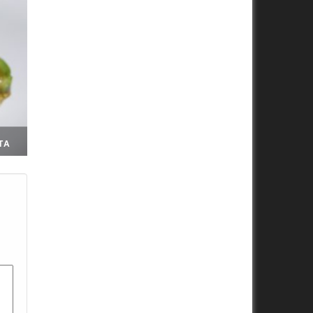
TA
es