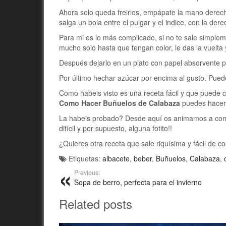
Ahora solo queda freirlos, empápate la mano derecha
salga un bola entre el pulgar y el indice, con la dere
Para mi es lo más complicado, si no te sale simple
mucho solo hasta que tengan color, le das la vuelta y
Después dejarlo en un plato con papel absorvente pa
Por último hechar azúcar por encima al gusto. Pu
Como habeis visto es una receta fácil y que puede 
Como Hacer Buñuelos de Calabaza
puedes hacer
La habeis probado? Desde aquí os animamos a comenta
difícil y por supuesto, alguna fotito!!
¿Quieres otra receta que sale riquísima y fácil de c
Etiquetas:
albacete
,
beber
,
Buñuelos
,
Calabaza
,
Previous:
Sopa de berro, perfecta para el invierno
Related posts