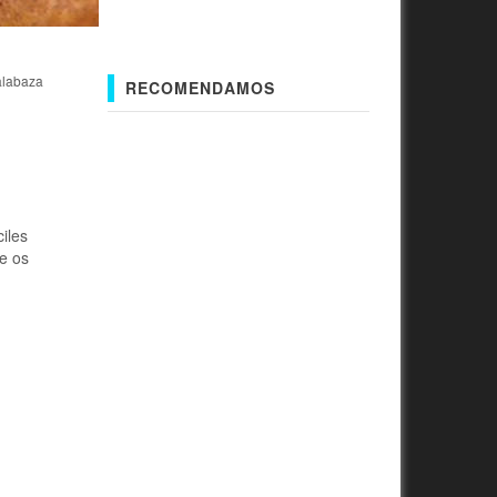
alabaza
RECOMENDAMOS
iles
ue os