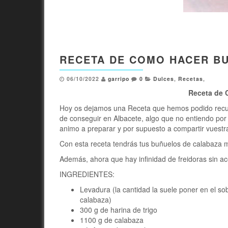
RECETA DE COMO HACER B
06/10/2022
garripo
0
Dulces
,
Recetas
,
Receta de 
Hoy os dejamos una Receta que hemos podido recup
de conseguir en Albacete, algo que no entiendo por
animo a preparar y por supuesto a compartir vuestr
Con esta receta tendrás tus buñuelos de calabaza me
Además, ahora que hay infinidad de freidoras sin a
INGREDIENTES:
Levadura (la cantidad la suele poner en el so
calabaza)
300 g de harina de trigo
1100 g de calabaza