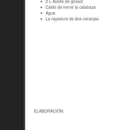
2 L Aceite de girasol
Caldo de hervir la calabaza
Agua
La rayadura de dos naranjas
ELABORACIÓN: