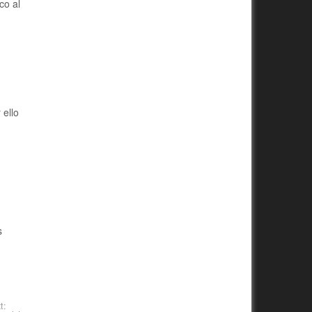
co al
 ello
s
t: