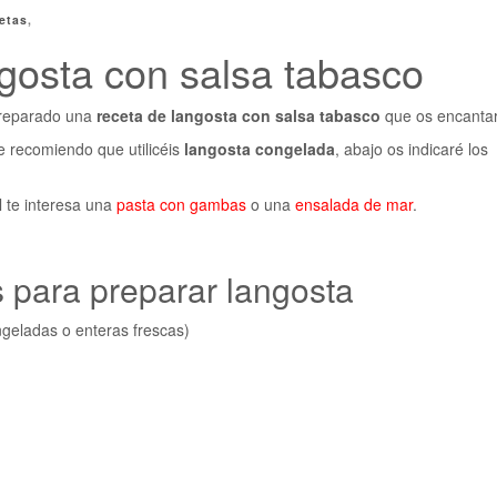
etas
,
gosta con salsa tabasco
preparado una
receta de langosta con salsa tabasco
que os encantar
e recomiendo que utilicéis
langosta congelada
, abajo os indicaré los
l te interesa una
pasta con gambas
o una
ensalada de mar
.
s para preparar langosta
ngeladas o enteras frescas)