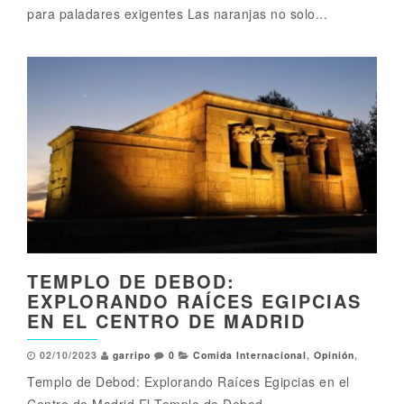
para paladares exigentes Las naranjas no solo...
TEMPLO DE DEBOD:
EXPLORANDO RAÍCES EGIPCIAS
EN EL CENTRO DE MADRID
02/10/2023
garripo
0
Comida Internacional
,
Opinión
,
Templo de Debod: Explorando Raíces Egipcias en el
Centro de Madrid El Templo de Debod...