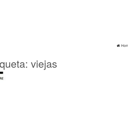
Ho
iqueta:
viejas