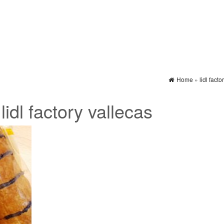
Home
»
lidl facto
:
lidl factory vallecas