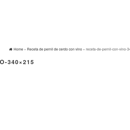
Home
»
Receta de pernil de cerdo con vino
» receta-de-pernil-con-vino-
O-340×215