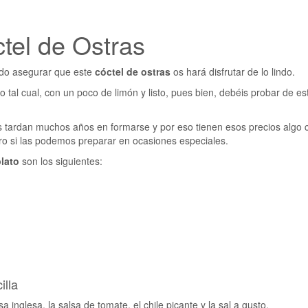
tel de Ostras
do asegurar que este
cóctel de ostras
os hará disfrutar de lo lindo.
al cual, con un poco de limón y listo, pues bien, debéis probar de es
 tardan muchos años en formarse y por eso tienen esos precios algo 
ero si las podemos preparar en ocasiones especiales.
plato
son los siguientes:
illa
 inglesa, la salsa de tomate, el chile picante y la sal a gusto.