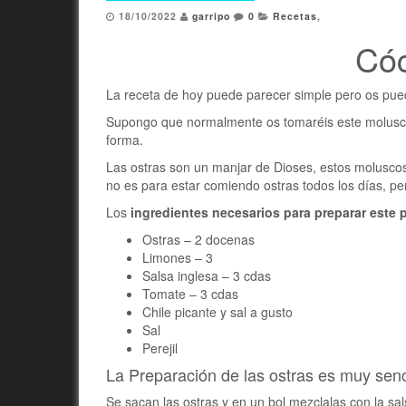
18/10/2022
garripo
0
Recetas
,
Cóc
La receta de hoy puede parecer simple pero os pue
Supongo que normalmente os tomaréis este molusco t
forma.
Las ostras son un manjar de Dioses, estos moluscos
no es para estar comiendo ostras todos los días, p
Los
ingredientes necesarios para preparar este 
Ostras – 2 docenas
Limones – 3
Salsa inglesa – 3 cdas
Tomate – 3 cdas
Chile picante y sal a gusto
Sal
Perejil
La Preparación de las ostras es muy senc
Se sacan las ostras y en un bol mezclalas con la salsa