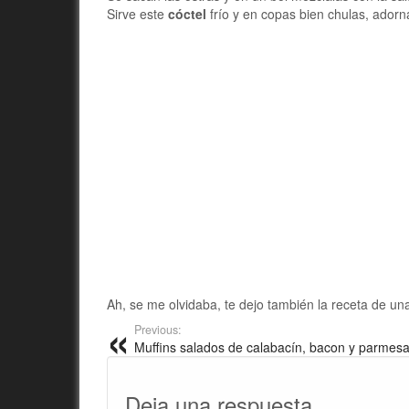
Sirve este
cóctel
frío y en copas bien chulas, adorn
Ah, se me olvidaba, te dejo también la receta de u
Previous:
Muffins salados de calabacín, bacon y parmes
Deja una respuesta