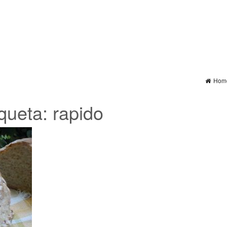
Hom
iqueta:
rapido