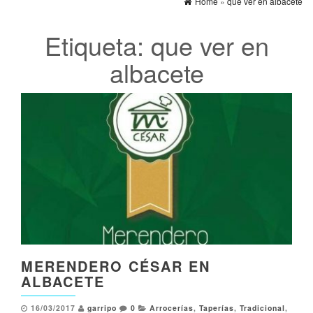
Home
»
que ver en albacete
Etiqueta:
que ver en
albacete
MERENDERO CÉSAR EN
ALBACETE
16/03/2017
garripo
0
Arrocerías
,
Taperías
,
Tradicional
,