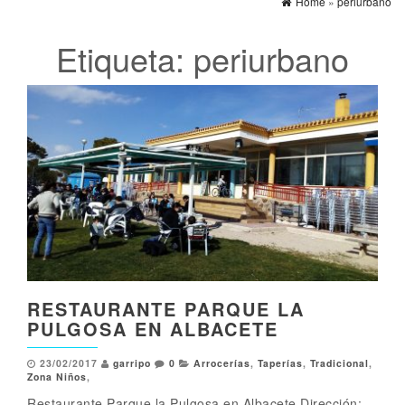
Home
»
periurbano
Etiqueta:
periurbano
RESTAURANTE PARQUE LA
PULGOSA EN ALBACETE
23/02/2017
garripo
0
Arrocerías
,
Taperías
,
Tradicional
,
Zona Niños
,
Restaurante Parque la Pulgosa en Albacete Dirección: