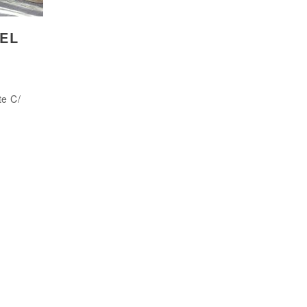
EL
te C/