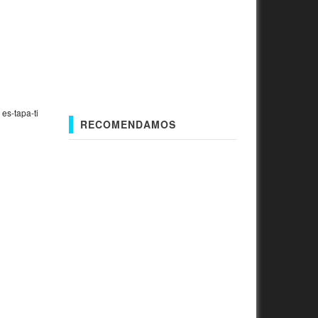
»
es-tapa-ti
RECOMENDAMOS