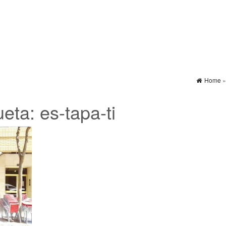
Home
ueta:
es-tapa-ti