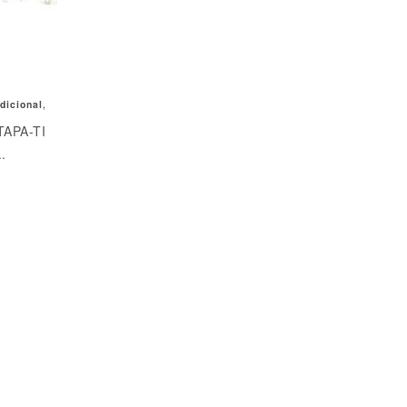
…
dicional
,
TAPA-TI
.