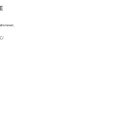
E
dicional
,
C/