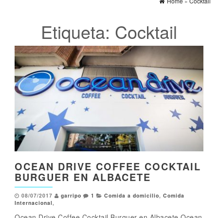
Home
»
Cocktail
Etiqueta:
Cocktail
OCEAN DRIVE COFFEE COCKTAIL
BURGUER EN ALBACETE
08/07/2017
garripo
1
Comida a domicilio
,
Comida
Internacional
,
Ocean Drive Coffee Cocktail Burguer en Albacete Ocean