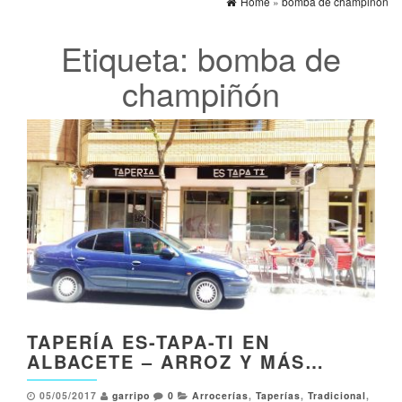
Home
»
bomba de champiñón
Etiqueta:
bomba de
champiñón
TAPERÍA ES-TAPA-TI EN
ALBACETE – ARROZ Y MÁS…
05/05/2017
garripo
0
Arrocerías
,
Taperías
,
Tradicional
,