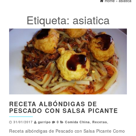
Home
»
asiatica
Etiqueta:
asiatica
RECETA ALBÓNDIGAS DE
PESCADO CON SALSA PICANTE
31/01/2017
garripo
0
Comida China
,
Recetas
,
Receta albóndigas de Pescado con Salsa Picante Como