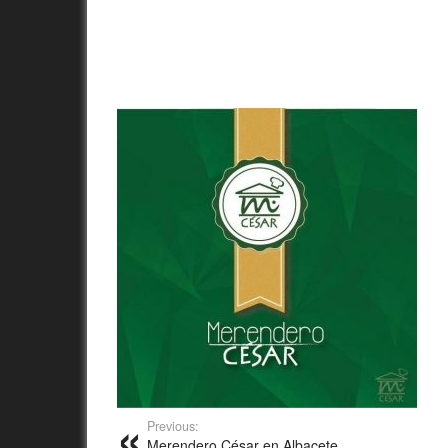
Previous:
Merendero César en Albacete