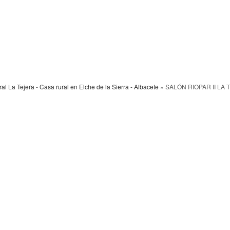
l La Tejera - Casa rural en Elche de la Sierra - Albacete
» SALÓN RIOPAR II LA 
A